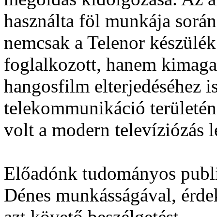
használta föl munkája során
nemcsak a Telenor készülék f
foglalkozott, hanem kimaga
hangosfilm elterjedéséhez i
telekommunikáció területén
volt a modern televíziózás l
Előadónk tudományos publi
Dénes munkásságával, érdek
azt követő beszélgetést.