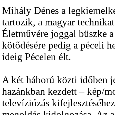
Mihály Dénes a legkiemelk
tartozik, a magyar technikat
Életművére joggal büszke a
kötődésére pedig a péceli h
ideig Pécelen élt.
A két háború közti időben j
hazánkban kezdett – kép/moz
televíziózás kifejlesztéséh
megoldás kidolgozása. Az ak