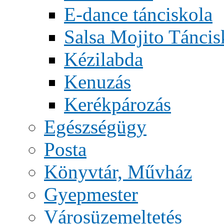
E-dance tánciskola
Salsa Mojito Táncis
Kézilabda
Kenuzás
Kerékpározás
Egészségügy
Posta
Könyvtár, Művház
Gyepmester
Városüzemeltetés