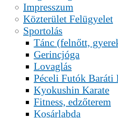
Impresszum
Közterület Felügyelet
Sportolás
Tánc (felnőtt, gyere
Gerincjóga
Lovaglás
Péceli Futók Baráti
Kyokushin Karate
Fitness, edzőterem
Kosárlabda