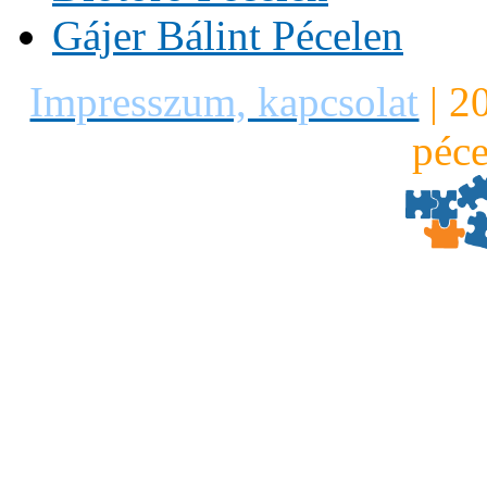
Gájer Bálint Pécelen
Impresszum, kapcsolat
|
2
péce