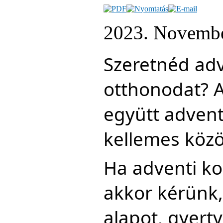
2023. Novembe
Szeretnéd adv
otthonodat? A
együtt adventi
kellemes közö
Ha adventi kos
akkor kérünk
alapot, gyert