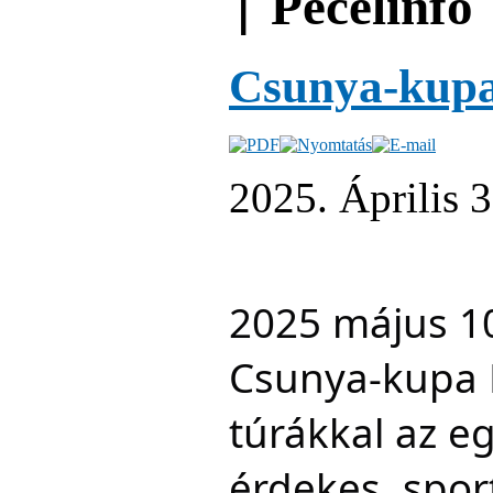
׀ Pécelinfo
Csunya-kupa
2025. Április 3
2025 május 10
Csunya-kupa P
túrákkal az e
érdekes, sport