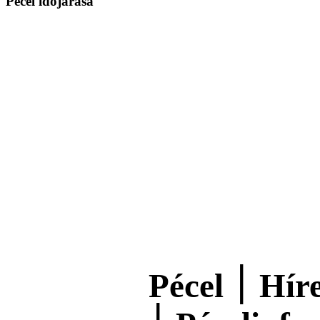
Pécel időjárása
Pécel ׀ Hírek ׀ Programok ׀ Üzletek