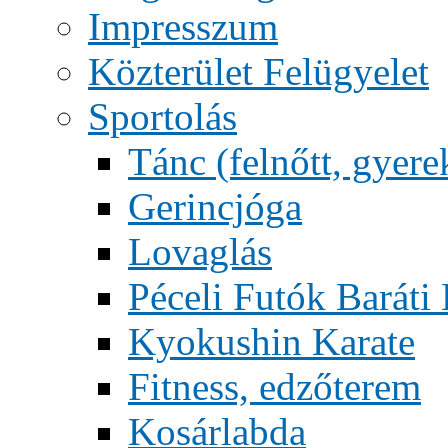
Impresszum
Közterület Felügyelet
Sportolás
Tánc (felnőtt, gyere
Gerincjóga
Lovaglás
Péceli Futók Baráti
Kyokushin Karate
Fitness, edzőterem
Kosárlabda