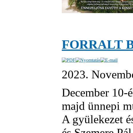
FORRALT 
2023. Novembe
December 10-én
majd ünnepi mű
A gyülekezet é
és Szemere Pál