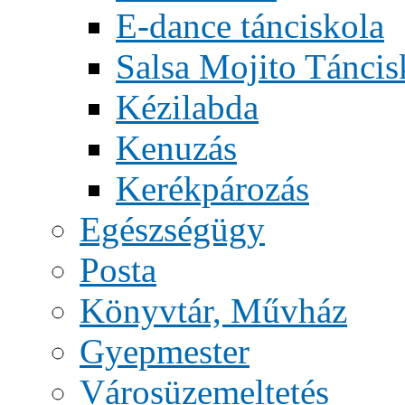
E-dance tánciskola
Salsa Mojito Táncis
Kézilabda
Kenuzás
Kerékpározás
Egészségügy
Posta
Könyvtár, Művház
Gyepmester
Városüzemeltetés