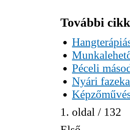
További cikk
Hangterápiá
Munkalehető
Péceli másod
Nyári fazeka
Képzőművész
1. oldal / 132
Első