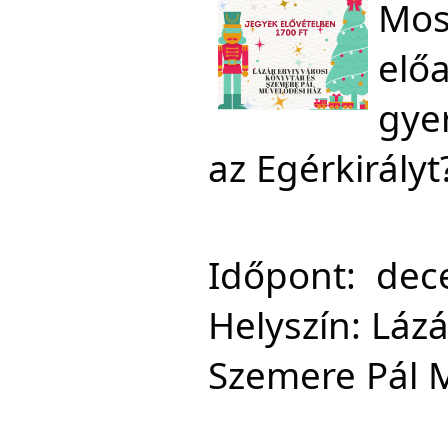
Mos
előa
gyer
az Egérkirályt
Időpont: 
Helyszín: 
Lázá
Szemere Pál M