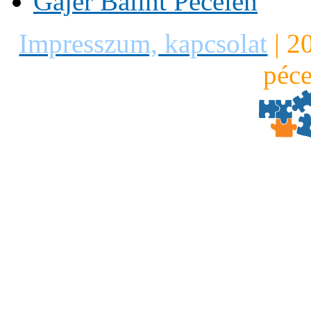
Gájer Bálint Pécelen
Impresszum, kapcsolat
|
2
péce