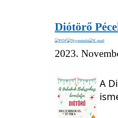
Diótörő Péce
2023. Novembe
A Di
isme