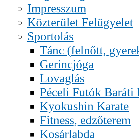
Impresszum
Közterület Felügyelet
Sportolás
Tánc (felnőtt, gyere
Gerincjóga
Lovaglás
Péceli Futók Baráti
Kyokushin Karate
Fitness, edzőterem
Kosárlabda