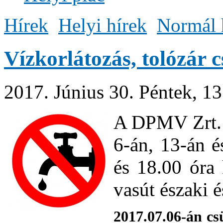
Hírek
Helyi hírek
Normál 
Vízkorlátozás, tolózár c
2017. Június 30. Péntek, 1
A DPMV Zrt. é
6-án, 13-án é
és 18.00 óra 
vasút északi é
2017.07.06-án cs