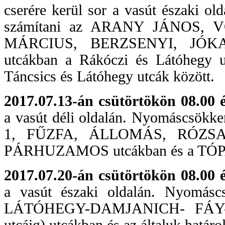
cserére kerül sor a vasút északi ol
számítani az ARANY JÁNOS,
MÁRCIUS, BERZSENYI, JÓKA
utcákban a Rákóczi és Látóhegy
Táncsics és Látóhegy utcák között.
2017.07.13-án csütörtökön 08.00 é
a vasút déli oldalán. Nyomáscsökke
1, FŰZFA, ÁLLOMÁS, RÓZSA
PÁRHUZAMOS utcákban és a T
2017.07.20-án csütörtökön 08.00 é
a vasút északi oldalán. Nyomáscs
LÁTÓHEGY-DAMJANICH- FÁY-S
utcáig) utcákban és az általuk határo