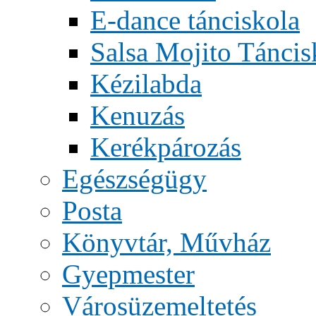
E-dance tánciskola
Salsa Mojito Táncis
Kézilabda
Kenuzás
Kerékpározás
Egészségügy
Posta
Könyvtár, Művház
Gyepmester
Városüzemeltetés