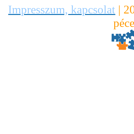
Impresszum, kapcsolat
|
2
péce