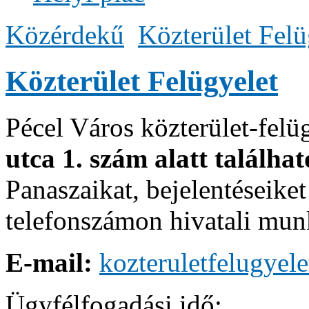
Közérdekű
Közterület Felü
Közterület Felügyelet
Pécel Város közterület-felü
utca 1. szám alatt találha
Panaszaikat, bejelentéseike
telefonszámon hivatali mu
E-mail:
kozteruletfelugyel
Ügyfélfogadási idő: