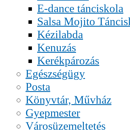
E-dance tánciskola
Salsa Mojito Táncis
Kézilabda
Kenuzás
Kerékpározás
Egészségügy
Posta
Könyvtár, Művház
Gyepmester
Városüzemeltetés