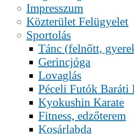
Impresszum
Közterület Felügyelet
Sportolás
Tánc (felnőtt, gyere
Gerincjóga
Lovaglás
Péceli Futók Baráti
Kyokushin Karate
Fitness, edzőterem
Kosárlabda