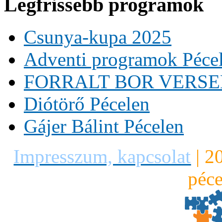
Legfrissebb programok
Csunya-kupa 2025
Adventi programok Péce
FORRALT BOR VERS
Diótörő Pécelen
Gájer Bálint Pécelen
Impresszum, kapcsolat
|
2
péce