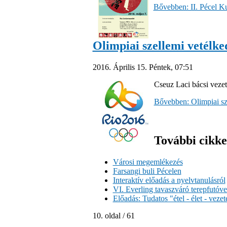
Bővebben: II. Pécel Ku
Olimpiai szellemi vetélke
2016. Április 15. Péntek, 07:51
Cseuz Laci bácsi vezet
Bővebben: Olimpiai sz
További cikkei
Városi megemlékezés
Farsangi buli Pécelen
Interaktív előadás a nyelvtanulásról
VI. Everling tavaszváró terepfutóv
Előadás: Tudatos "étel - élet - vezet
10. oldal / 61