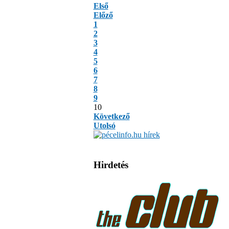
Első
Előző
1
2
3
4
5
6
7
8
9
10
Következő
Utolsó
Hirdetés