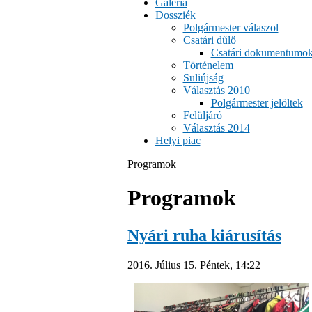
Galéria
Dossziék
Polgármester válaszol
Csatári dűlő
Csatári dokumentumo
Történelem
Suliújság
Választás 2010
Polgármester jelöltek
Felüljáró
Választás 2014
Helyi piac
Programok
Programok
Nyári ruha kiárusítás
2016. Július 15. Péntek, 14:22