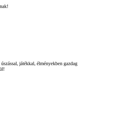
lnak!
k úszással, játékkal, élményekben gazdag
ül!