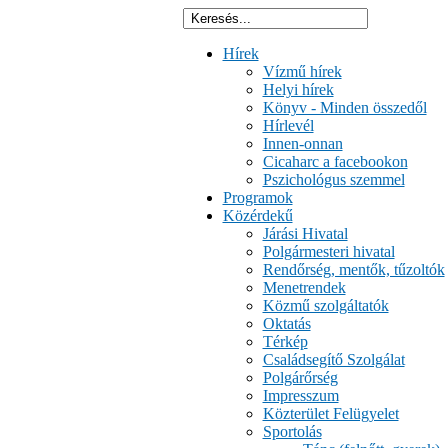
Hírek
Vízmű hírek
Helyi hírek
Könyv - Minden összedől
Hírlevél
Innen-onnan
Cicaharc a facebookon
Pszichológus szemmel
Programok
Közérdekű
Járási Hivatal
Polgármesteri hivatal
Rendőrség, mentők, tűzoltók
Menetrendek
Közmű szolgáltatók
Oktatás
Térkép
Családsegítő Szolgálat
Polgárőrség
Impresszum
Közterület Felügyelet
Sportolás