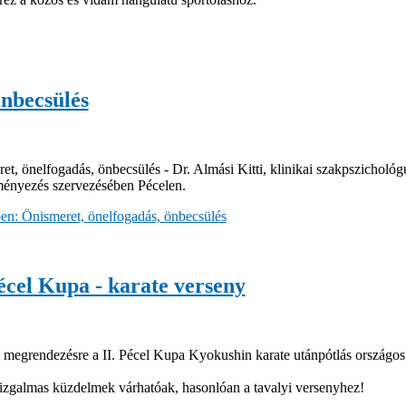
önbecsülés
et, önelfogadás, önbecsülés - Dr. Almási Kitti, klinikai szakpszichológ
nyezés szervezésében Pécelen.
n: Önismeret, önelfogadás, önbecsülés
Pécel Kupa - karate verseny
 megrendezésre a II. Pécel Kupa Kyokushin karate utánpótlás országos
izgalmas küzdelmek várhatóak, hasonlóan a tavalyi versenyhez!