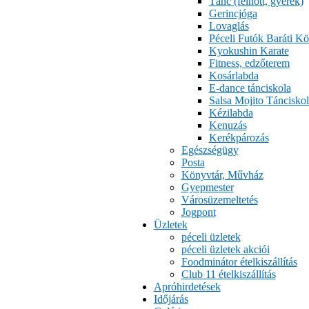
Tánc (felnőtt, gyerek)
Gerincjóga
Lovaglás
Péceli Futók Baráti Kö
Kyokushin Karate
Fitness, edzőterem
Kosárlabda
E-dance tánciskola
Salsa Mojito Tánciskol
Kézilabda
Kenuzás
Kerékpározás
Egészségügy
Posta
Könyvtár, Művház
Gyepmester
Városüzemeltetés
Jogpont
Üzletek
péceli üzletek
péceli üzletek akciói
Foodminátor ételkiszállítás
Club 11 ételkiszállítás
Apróhirdetések
Időjárás