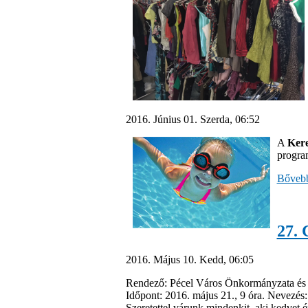
2016. Június 01. Szerda, 06:52
A
Kere
progra
Bővebb
27. 
2016. Május 10. Kedd, 06:05
Rendező: Pécel Város Önkormányzata és 
Időpont: 2016. május 21., 9 óra. Nevezés: 
Szeretettel várunk mindenkit, aki kedvet 