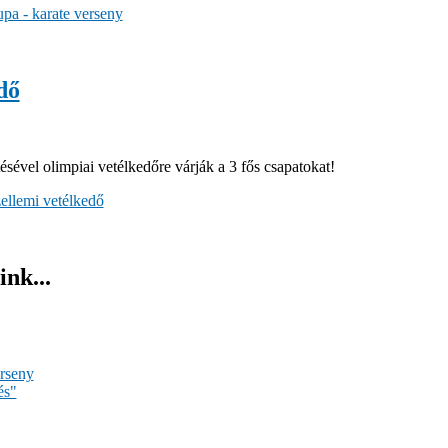
pa - karate verseny
dő
ésével olimpiai vetélkedőre várják a 3 fős csapatokat!
ellemi vetélkedő
nk...
erseny
és"