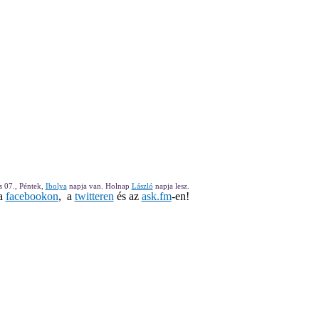
 07., Péntek,
Ibolya
napja van. Holnap
László
napja lesz.
 a
facebookon
, a
twitteren
és az
ask.fm
-en!