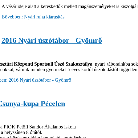
A vásár ideje alatt a kereskedők mellett magánszemélyeket is kiszolgá
Bővebben: Nyári ruha kiárusítás
2016 Nyári úszótábor - Gyömrő
sztúri Központi Sportsuli Úszó Szakosztálya
, nyári táborainkba so
mokkal, várunk minden gyermeket 5 éves kortól úszótudástól független
en: 2016 Nyári úszótábor - Gyömrő
Csunya-kupa Pécelen
a PIOK Petőfi Sándor Általános Iskola
a helyszínen 8 órától.
érez a közös és vidám hangulatú sportoláshoz.