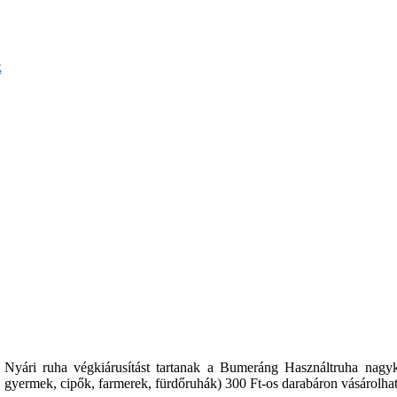
k
Nyári ruha végkiárusítást tartanak a Bumeráng Használtruha nagy
gyermek, cipők, farmerek, fürdőruhák) 300 Ft-os darabáron vásárolha